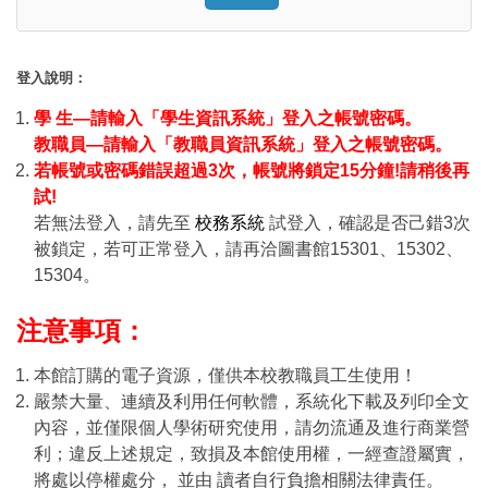
Click to sign in with your username
登入說明：
學 生—請輸入「學生資訊系統」登入之帳號密碼。
教職員—請輸入「教職員資訊系統」登入之帳號密碼。
若帳號或密碼錯誤超過3次，帳號將鎖定15分鐘!請稍後再
試!
若無法登入，請先至
校務系統
試登入，確認是否己錯3次
被鎖定，若可正常登入，請再洽圖書館15301、15302、
15304。
注意事項：
本館訂購的電子資源，僅供本校教職員工生使用！
嚴禁大量、連續及利用任何軟體，系統化下載及列印全文
內容，並僅限個人學術研究使用，請勿流通及進行商業營
利；違反上述規定，致損及本館使用權，一經查證屬實，
將處以停權處分， 並由 讀者自行負擔相關法律責任。