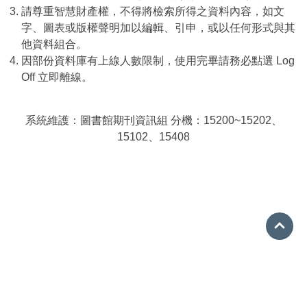
請尊重智慧財產權，不得將檢索所得之資料內容，如文
字、圖表或版權聲明加以編輯、引申，或以任何形式與其
他資料組合。
因部份資料庫有上線人數限制，使用完畢請務必點選 Log
Off 立即離線。
系統維護：圖書館期刊資訊組 分機：15200~15202、
15102、15408
Go 
08-7663800 分機15001
ref@mail.nptu.edu.tw