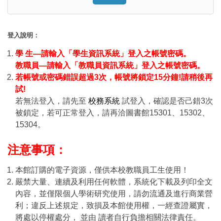
Click to sign in with your username
登入說明：
學 生—請輸入「學生資訊系統」登入之帳號密碼。
教職員—請輸入「教職員資訊系統」登入之帳號密碼。
若帳號或密碼錯誤超過3次，帳號將鎖定15分鐘!請稍後再
試!
若無法登入，請先至
校務系統
試登入，確認是否己錯3次
被鎖定，若可正常登入，請再洽圖書館15301、15302、
15304。
注意事項：
本館訂購的電子資源，僅供本校教職員工生使用！
嚴禁大量、連續及利用任何軟體，系統化下載及列印全文
內容，並僅限個人學術研究使用，請勿流通及進行商業營
利；違反上述規定，致損及本館使用權，一經查證屬實，
將處以停權處分， 並由 讀者自行負擔相關法律責任。