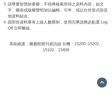
請尊重智慧財產權，不得將檢索所得之資料內容，如文
字、圖表或版權聲明加以編輯、引申，或以任何形式與其
他資料組合。
因部份資料庫有上線人數限制，使用完畢請務必點選 Log
Off 立即離線。
系統維護：圖書館期刊資訊組 分機：15200~15202、
15102、15408
Go 
08-7663800 分機15001
ref@mail.nptu.edu.tw