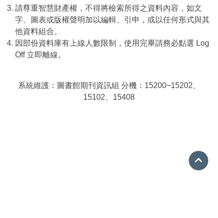
請尊重智慧財產權，不得將檢索所得之資料內容，如文
字、圖表或版權聲明加以編輯、引申，或以任何形式與其
他資料組合。
因部份資料庫有上線人數限制，使用完畢請務必點選 Log
Off 立即離線。
系統維護：圖書館期刊資訊組 分機：15200~15202、
15102、15408
Go 
08-7663800 分機15001
ref@mail.nptu.edu.tw