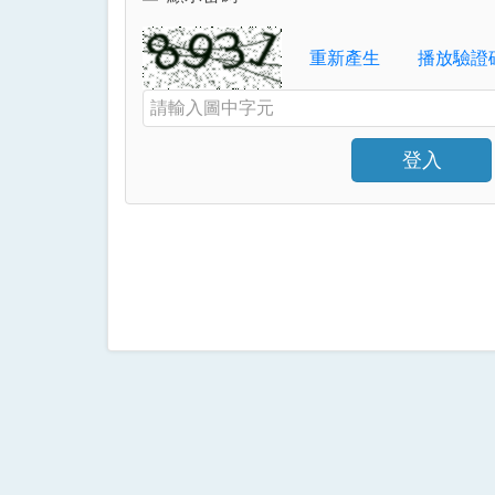
Toggle to show or hide your password
Verification Code
重新產生
播放驗證
Enter the characters shown in the image above
登入
Click to sign in 