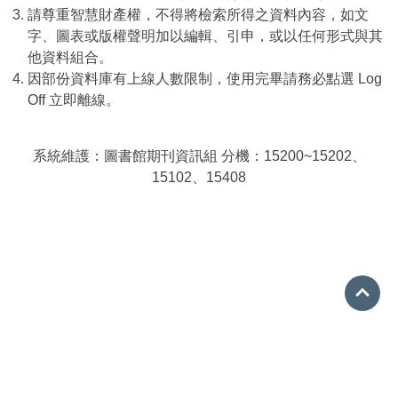
請尊重智慧財產權，不得將檢索所得之資料內容，如文
字、圖表或版權聲明加以編輯、引申，或以任何形式與其
他資料組合。
因部份資料庫有上線人數限制，使用完畢請務必點選 Log
Off 立即離線。
系統維護：圖書館期刊資訊組 分機：15200~15202、
15102、15408
Go 
08-7663800 分機15001
ref@mail.nptu.edu.tw