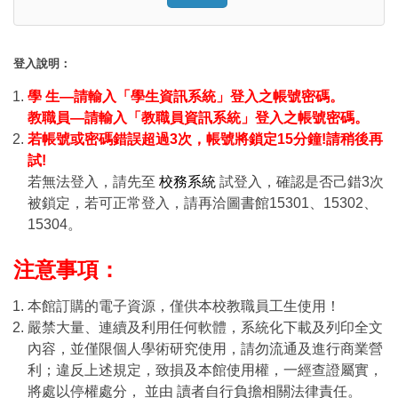
Click to sign in with your username
登入說明：
學 生—請輸入「學生資訊系統」登入之帳號密碼。
教職員—請輸入「教職員資訊系統」登入之帳號密碼。
若帳號或密碼錯誤超過3次，帳號將鎖定15分鐘!請稍後再
試!
若無法登入，請先至
校務系統
試登入，確認是否己錯3次
被鎖定，若可正常登入，請再洽圖書館15301、15302、
15304。
注意事項：
本館訂購的電子資源，僅供本校教職員工生使用！
嚴禁大量、連續及利用任何軟體，系統化下載及列印全文
內容，並僅限個人學術研究使用，請勿流通及進行商業營
利；違反上述規定，致損及本館使用權，一經查證屬實，
將處以停權處分， 並由 讀者自行負擔相關法律責任。