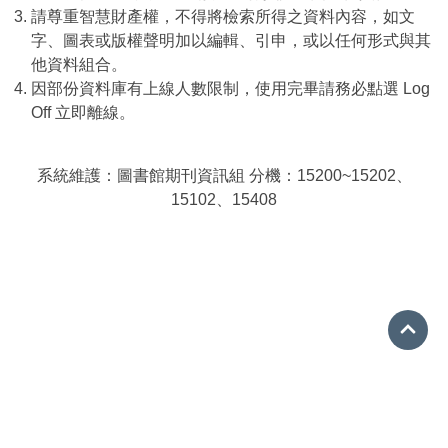
請尊重智慧財產權，不得將檢索所得之資料內容，如文
字、圖表或版權聲明加以編輯、引申，或以任何形式與其
他資料組合。
因部份資料庫有上線人數限制，使用完畢請務必點選 Log
Off 立即離線。
系統維護：圖書館期刊資訊組 分機：15200~15202、
15102、15408
Go 
08-7663800 分機15001
ref@mail.nptu.edu.tw