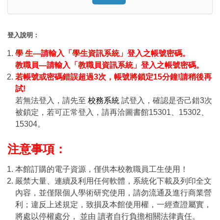
Click to sign in with your username
登入說明：
學 生—請輸入「學生資訊系統」登入之帳號密碼。
教職員—請輸入「教職員資訊系統」登入之帳號密碼。
若帳號或密碼錯誤超過3次，帳號將鎖定15分鐘!請稍後再
試!
若無法登入，請先至
校務系統
試登入，確認是否己錯3次
被鎖定，若可正常登入，請再洽圖書館15301、15302、
15304。
注意事項：
本館訂購的電子資源，僅供本校教職員工生使用！
嚴禁大量、連續及利用任何軟體，系統化下載及列印全文
內容，並僅限個人學術研究使用，請勿流通及進行商業營
利；違反上述規定，致損及本館使用權，一經查證屬實，
將處以停權處分， 並由 讀者自行負擔相關法律責任。