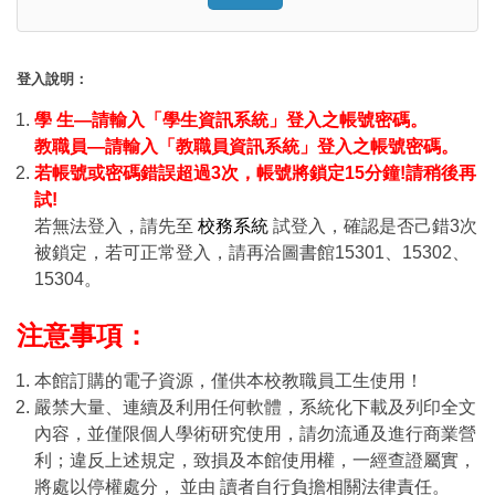
Click to sign in with your username
登入說明：
學 生—請輸入「學生資訊系統」登入之帳號密碼。
教職員—請輸入「教職員資訊系統」登入之帳號密碼。
若帳號或密碼錯誤超過3次，帳號將鎖定15分鐘!請稍後再
試!
若無法登入，請先至
校務系統
試登入，確認是否己錯3次
被鎖定，若可正常登入，請再洽圖書館15301、15302、
15304。
注意事項：
本館訂購的電子資源，僅供本校教職員工生使用！
嚴禁大量、連續及利用任何軟體，系統化下載及列印全文
內容，並僅限個人學術研究使用，請勿流通及進行商業營
利；違反上述規定，致損及本館使用權，一經查證屬實，
將處以停權處分， 並由 讀者自行負擔相關法律責任。