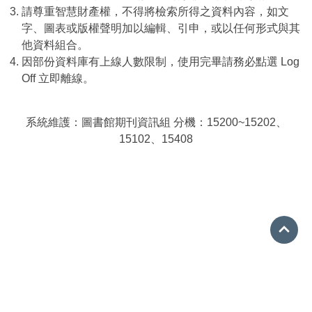
請尊重智慧財產權，不得將檢索所得之資料內容，如文
字、圖表或版權聲明加以編輯、引申，或以任何形式與其
他資料組合。
因部份資料庫有上線人數限制，使用完畢請務必點選 Log
Off 立即離線。
系統維護：圖書館期刊資訊組 分機：15200~15202、
15102、15408
Go 
08-7663800 分機15001
ref@mail.nptu.edu.tw