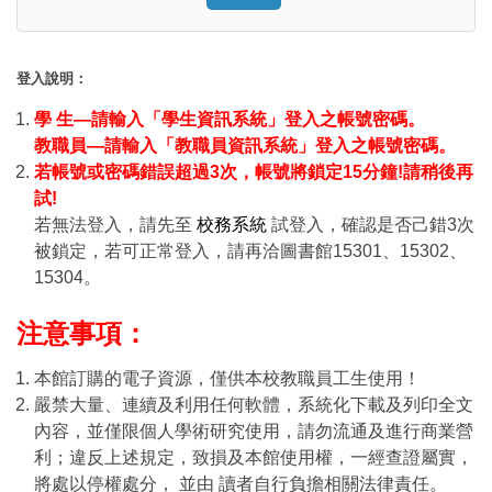
Click to sign in with your username
登入說明：
學 生—請輸入「學生資訊系統」登入之帳號密碼。
教職員—請輸入「教職員資訊系統」登入之帳號密碼。
若帳號或密碼錯誤超過3次，帳號將鎖定15分鐘!請稍後再
試!
若無法登入，請先至
校務系統
試登入，確認是否己錯3次
被鎖定，若可正常登入，請再洽圖書館15301、15302、
15304。
注意事項：
本館訂購的電子資源，僅供本校教職員工生使用！
嚴禁大量、連續及利用任何軟體，系統化下載及列印全文
內容，並僅限個人學術研究使用，請勿流通及進行商業營
利；違反上述規定，致損及本館使用權，一經查證屬實，
將處以停權處分， 並由 讀者自行負擔相關法律責任。