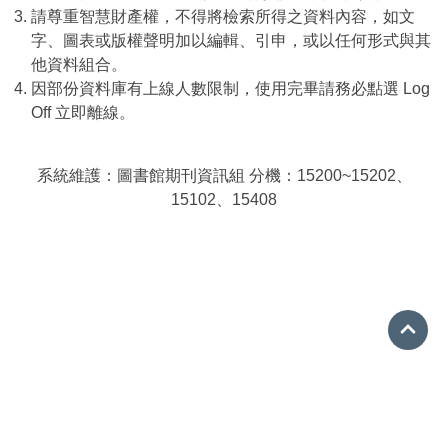
請尊重智慧財產權，不得將檢索所得之資料內容，如文
字、圖表或版權聲明加以編輯、引申，或以任何形式與其
他資料組合。
因部份資料庫有上線人數限制，使用完畢請務必點選 Log
Off 立即離線。
系統維護：圖書館期刊資訊組 分機：15200~15202、
15102、15408
Go 
08-7663800 分機15001
ref@mail.nptu.edu.tw